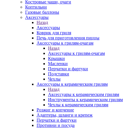
Костровые чаши, очаги
Коптильни
Газовые баллоны
Аксессуары
Назад
Аксессуары
Коврик для гриля
Печь для приготовления пиццы
Аксессуары к грилям-очагам
Назад
Аксессуары к грилям-очагам
Крышки
Масленки
Перчатки и фартуки
Подставки
Чехлы
Аксессуары к керамическим грилям
Назад
Аксессуары к керамическим грилям
Инструменты к керамическим грилям
Чехлы к керамическим грилям
Розжиг и копчение
Адаптеры, шланги и крепеж
Перчатки и фартуки
Противни и посуда