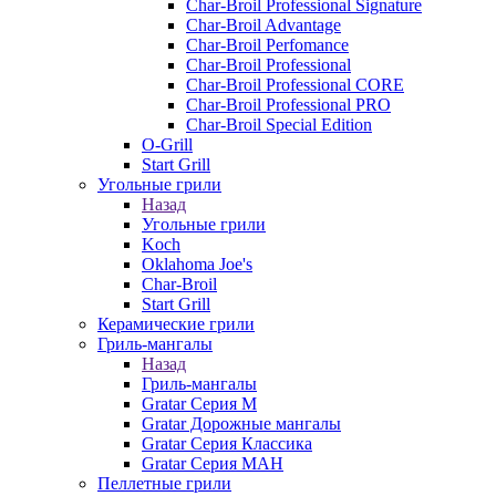
Char-Broil Professional Signature
Char-Broil Advantage
Char-Broil Perfomance
Char-Broil Professional
Char-Broil Professional CORE
Char-Broil Professional PRO
Char-Broil Special Edition
O-Grill
Start Grill
Угольные грили
Назад
Угольные грили
Koch
Oklahoma Joe's
Char-Broil
Start Grill
Керамические грили
Гриль-мангалы
Назад
Гриль-мангалы
Gratar Серия M
Gratar Дорожные мангалы
Gratar Серия Классика
Gratar Серия МАН
Пеллетные грили