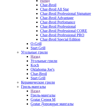
Назад
Char-Broil
Char-Broil All Star
Char-Broil Professional Signature
Char-Broil Advantage
Char-Broil Perfomance
Char-Broil Professional
Char-Broil Professional CORE
Char-Broil Professional PRO
Char-Broil Special Edition
O-Grill
Start Grill
Угольные грили
Назад
Угольные грили
Koch
Oklahoma Joe's
Char-Broil
Start Grill
Керамические грили
Гриль-мангалы
Назад
Гриль-мангалы
Gratar Серия M
Gratar Дорожные мангалы