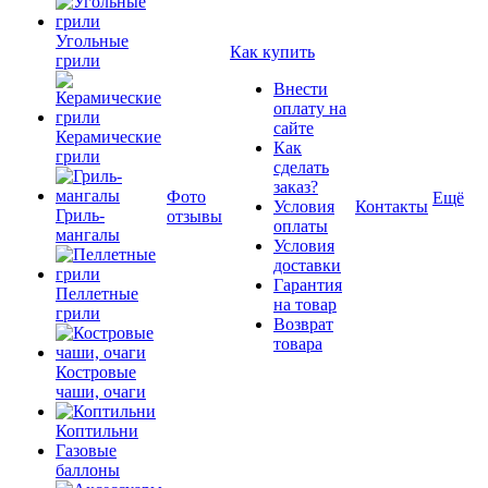
Угольные
Как купить
грили
Внести
оплату на
сайте
Керамические
Как
грили
сделать
заказ?
Фото
Ещё
Условия
Контакты
Гриль-
отзывы
оплаты
мангалы
Условия
доставки
Гарантия
Пеллетные
на товар
грили
Возврат
товара
Костровые
чаши, очаги
Коптильни
Газовые
баллоны