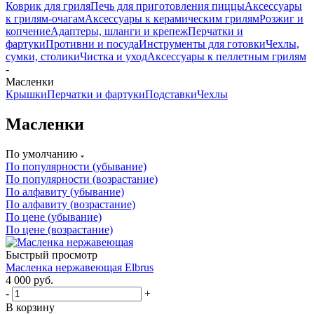
Коврик для гриля
Печь для приготовления пиццы
Аксессуары
к грилям-очагам
Аксессуары к керамическим грилям
Розжиг и
копчение
Адаптеры, шланги и крепеж
Перчатки и
фартуки
Противни и посуда
Инструменты для готовки
Чехлы,
сумки, столики
Чистка и уход
Аксессуары к пеллетным грилям
-
Масленки
Крышки
Перчатки и фартуки
Подставки
Чехлы
Масленки
По умолчанию
По популярности (убывание)
По популярности (возрастание)
По алфавиту (убывание)
По алфавиту (возрастание)
По цене (убывание)
По цене (возрастание)
Быстрый просмотр
Масленка нержавеющая Elbrus
4 000
руб.
-
+
В корзину