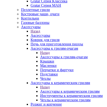
Gratar Серия Классика
Gratar Серия МАН
Пеллетные грили
Костровые чаши, очаги
Коптильни
Газовые баллоны
Аксессуары
Назад
Аксессуары
Коврик для гриля
Печь для приготовления пиццы
Аксессуары к грилям-очагам
Назад
Аксессуары к грилям-очагам
Крышки
Масленки
Перчатки и фартуки
Подставки
Чехлы
Аксессуары к керамическим грилям
Назад
Аксессуары к керамическим грилям
Инструменты к керамическим грилям
Чехлы к керамическим грилям
Розжиг и копчение