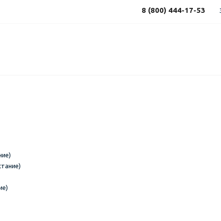
8 (800) 444-17-53
ние)
стание)
ие)