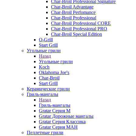
Char-Broil Professional Signature
Char-Broil Advantage
Char-Broil Perfomance
Char-Broil Professional
Char-Broil Professional CORE
Char-Broil Professional PRO
Char-Broil Special Edition
O-Grill
Start Grill
Угольные грили
Назад
Угольные грили
Koch
Oklahoma Joe's
Char-Broil
Start Grill
Керамические грили
Гриль-мангалы
Назад
Гриль-мангалы
Gratar Серия M
Gratar Дорожные мангалы
Gratar Серия Классика
Gratar Серия МАН
Пеллетные грили