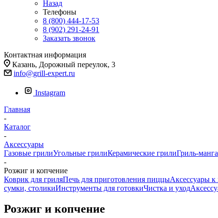
Назад
Телефоны
8 (800) 444-17-53
8 (902) 291-24-91
Заказать звонок
Контактная информация
Казань, Дорожный переулок, 3
info@grill-expert.ru
Instagram
Главная
-
Каталог
-
Аксессуары
Газовые грили
Угольные грили
Керамические грили
Гриль-манг
-
Розжиг и копчение
Коврик для гриля
Печь для приготовления пиццы
Аксессуары к
сумки, столики
Инструменты для готовки
Чистка и уход
Аксессу
Розжиг и копчение