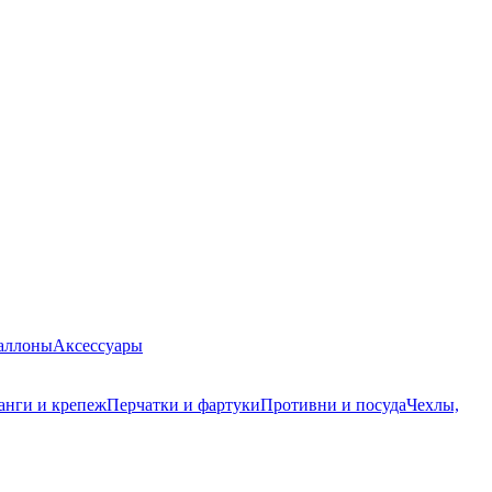
баллоны
Аксессуары
анги и крепеж
Перчатки и фартуки
Противни и посуда
Чехлы,