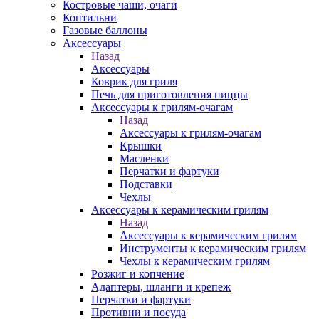
Костровые чаши, очаги
Коптильни
Газовые баллоны
Аксессуары
Назад
Аксессуары
Коврик для гриля
Печь для приготовления пиццы
Аксессуары к грилям-очагам
Назад
Аксессуары к грилям-очагам
Крышки
Масленки
Перчатки и фартуки
Подставки
Чехлы
Аксессуары к керамическим грилям
Назад
Аксессуары к керамическим грилям
Инструменты к керамическим грилям
Чехлы к керамическим грилям
Розжиг и копчение
Адаптеры, шланги и крепеж
Перчатки и фартуки
Противни и посуда