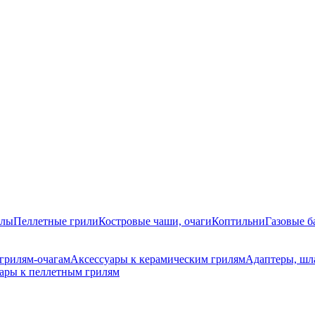
алы
Пеллетные грили
Костровые чаши, очаги
Коптильни
Газовые 
 грилям-очагам
Аксессуары к керамическим грилям
Адаптеры, шл
ары к пеллетным грилям