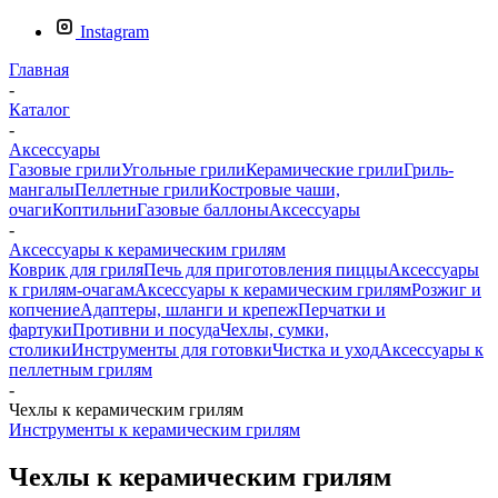
Instagram
Главная
-
Каталог
-
Аксессуары
Газовые грили
Угольные грили
Керамические грили
Гриль-
мангалы
Пеллетные грили
Костровые чаши,
очаги
Коптильни
Газовые баллоны
Аксессуары
-
Аксессуары к керамическим грилям
Коврик для гриля
Печь для приготовления пиццы
Аксессуары
к грилям-очагам
Аксессуары к керамическим грилям
Розжиг и
копчение
Адаптеры, шланги и крепеж
Перчатки и
фартуки
Противни и посуда
Чехлы, сумки,
столики
Инструменты для готовки
Чистка и уход
Аксессуары к
пеллетным грилям
-
Чехлы к керамическим грилям
Инструменты к керамическим грилям
Чехлы к керамическим грилям