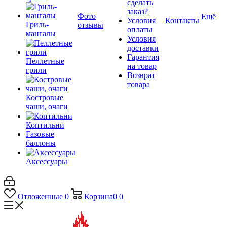
сделать
заказ?
Фото
Ещё
Условия
Контакты
Гриль-
отзывы
оплаты
мангалы
Условия
доставки
Гарантия
Пеллетные
на товар
грили
Возврат
товара
Костровые
чаши, очаги
Коптильни
Газовые
баллоны
Аксессуары
Отложенные
0
Корзина
0
0