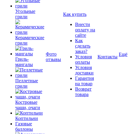
Угольные
Как купить
грили
Внести
оплату на
сайте
Керамические
Как
грили
сделать
заказ?
Фото
Ещё
Условия
Контакты
Гриль-
отзывы
оплаты
мангалы
Условия
доставки
Гарантия
Пеллетные
на товар
грили
Возврат
товара
Костровые
чаши, очаги
Коптильни
Газовые
баллоны