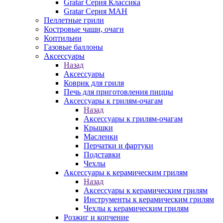
Gratar Серия Классика
Gratar Серия МАН
Пеллетные грили
Костровые чаши, очаги
Коптильни
Газовые баллоны
Аксессуары
Назад
Аксессуары
Коврик для гриля
Печь для приготовления пиццы
Аксессуары к грилям-очагам
Назад
Аксессуары к грилям-очагам
Крышки
Масленки
Перчатки и фартуки
Подставки
Чехлы
Аксессуары к керамическим грилям
Назад
Аксессуары к керамическим грилям
Инструменты к керамическим грилям
Чехлы к керамическим грилям
Розжиг и копчение