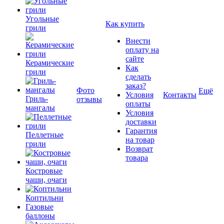
Угольные
Как купить
грили
Внести
оплату на
сайте
Керамические
Как
грили
сделать
заказ?
Фото
Ещё
Условия
Контакты
Гриль-
отзывы
оплаты
мангалы
Условия
доставки
Гарантия
Пеллетные
на товар
грили
Возврат
товара
Костровые
чаши, очаги
Коптильни
Газовые
баллоны