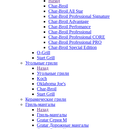
Назад
Char-Broil
Char-Broil All Star
Char-Broil Professional Signature
Char-Broil Advantage
Char-Broil Perfomance
Char-Broil Professional
Char-Broil Professional CORE
Char-Broil Professional PRO
Char-Broil Special Edition
O-Grill
Start Grill
Угольные грили
Назад
Угольные грили
Koch
Oklahoma Joe's
Char-Broil
Start Grill
Керамические грили
Гриль-мангалы
Назад
Гриль-мангалы
Gratar Серия M
Gratar Дорожные мангалы