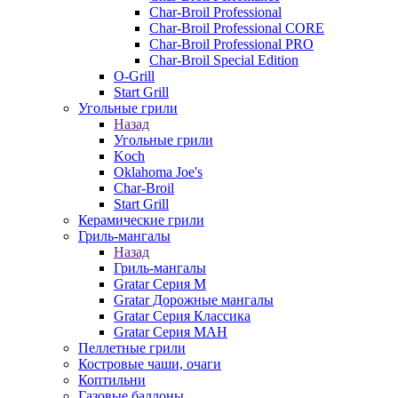
Char-Broil Professional
Char-Broil Professional CORE
Char-Broil Professional PRO
Char-Broil Special Edition
O-Grill
Start Grill
Угольные грили
Назад
Угольные грили
Koch
Oklahoma Joe's
Char-Broil
Start Grill
Керамические грили
Гриль-мангалы
Назад
Гриль-мангалы
Gratar Серия M
Gratar Дорожные мангалы
Gratar Серия Классика
Gratar Серия МАН
Пеллетные грили
Костровые чаши, очаги
Коптильни
Газовые баллоны