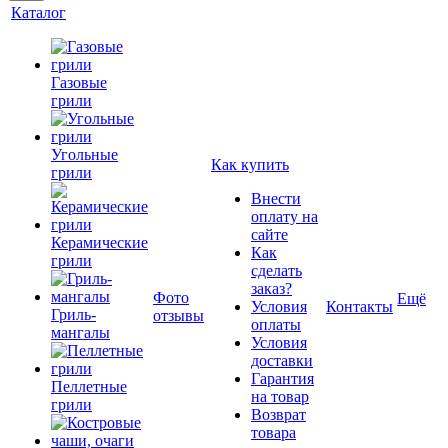
Каталог
Газовые
грили
Угольные
Как купить
грили
Внести
оплату на
сайте
Керамические
Как
грили
сделать
заказ?
Фото
Ещё
Условия
Контакты
Гриль-
отзывы
оплаты
мангалы
Условия
доставки
Гарантия
Пеллетные
на товар
грили
Возврат
товара