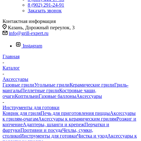
8 (902) 291-24-91
Заказать звонок
Контактная информация
Казань, Дорожный переулок, 3
info@grill-expert.ru
Instagram
Главная
-
Каталог
-
Аксессуары
Газовые грили
Угольные грили
Керамические грили
Гриль-
мангалы
Пеллетные грили
Костровые чаши,
очаги
Коптильни
Газовые баллоны
Аксессуары
-
Инструменты для готовки
Коврик для гриля
Печь для приготовления пиццы
Аксессуары
к грилям-очагам
Аксессуары к керамическим грилям
Розжиг и
копчение
Адаптеры, шланги и крепеж
Перчатки и
фартуки
Противни и посуда
Чехлы, сумки,
столики
Инструменты для готовки
Чистка и уход
Аксессуары к