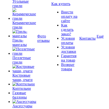
Угольные
Как купить
грили
Внести
оплату на
сайте
Керамические
Как
грили
сделать
заказ?
Фото
Ещё
Условия
Контакты
Гриль-
отзывы
оплаты
мангалы
Условия
доставки
Гарантия
Пеллетные
на товар
грили
Возврат
товара
Костровые
чаши, очаги
Коптильни
Газовые
баллоны
Аксессуары