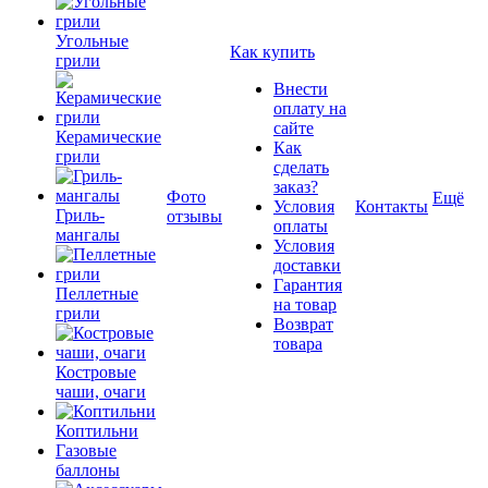
Угольные
Как купить
грили
Внести
оплату на
сайте
Керамические
Как
грили
сделать
заказ?
Фото
Ещё
Условия
Контакты
Гриль-
отзывы
оплаты
мангалы
Условия
доставки
Гарантия
Пеллетные
на товар
грили
Возврат
товара
Костровые
чаши, очаги
Коптильни
Газовые
баллоны