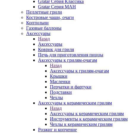
Gratar Серия Классика
Gratar Серия МАН
Пеллетные грили
Костровые чаши, очаги
Коптильни
Газовые баллоны
Аксессуары
Назад
Аксессуары
Коврик для гриля
Печь для приготовления пиццы
Аксессуары к грилям-очагам
Назад
Аксессуары к грилям-очагам
Крышки
Масленки
Перчатки и фартуки
Подставки
Чехлы
Аксессуары к керамическим грилям
Назад
Аксессуары к керамическим грилям
Инструменты к керамическим грилям
Чехлы к керамическим грилям
Розжиг и копчение