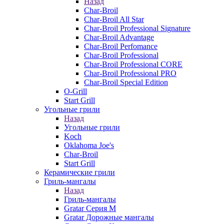
Назад
Char-Broil
Char-Broil All Star
Char-Broil Professional Signature
Char-Broil Advantage
Char-Broil Perfomance
Char-Broil Professional
Char-Broil Professional CORE
Char-Broil Professional PRO
Char-Broil Special Edition
O-Grill
Start Grill
Угольные грили
Назад
Угольные грили
Koch
Oklahoma Joe's
Char-Broil
Start Grill
Керамические грили
Гриль-мангалы
Назад
Гриль-мангалы
Gratar Серия M
Gratar Дорожные мангалы